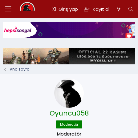
Giriş yap
Kayıt ol
Ana sayfa
Oyuncu058
Moderatör
Moderatör