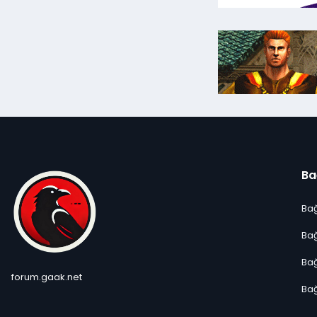
Ba
Bağ
Bağ
Bağ
forum.gaak.net
Bağ