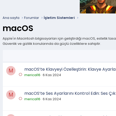
Ana sayfa
Forumlar
İşletim Sistemleri
macOS
Apple'ın Macintosh bilgisayarları için geliştirdiği macOS, estetik ta
Güvenlik ve gizlilik konularında da güçlü özelliklere sahiptir.
macOS’te Klavyeyi Özelleştirin: Klavye Ayarlar
M
merical16
6 Kas 2024
macOS’te Ses Ayarlarını Kontrol Edin: Ses Çıkış
M
merical16
6 Kas 2024