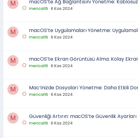
macOS’te Ağ Bağlantısını Yönetme: Kablosuz 
M
merical16
6 Kas 2024
macOS’te Uygulamaları Yönetme: Uygulamaları
M
merical16
6 Kas 2024
macOS’te Ekran Görüntüsü Alma: Kolay Ekran
M
merical16
6 Kas 2024
Mac’inizde Dosyaları Yönetme: Daha Etkili Do
M
merical16
6 Kas 2024
Güvenliği Artırın: macOS’te Güvenlik Ayarları
M
merical16
6 Kas 2024