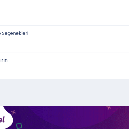
me Seçenekleri
ırın