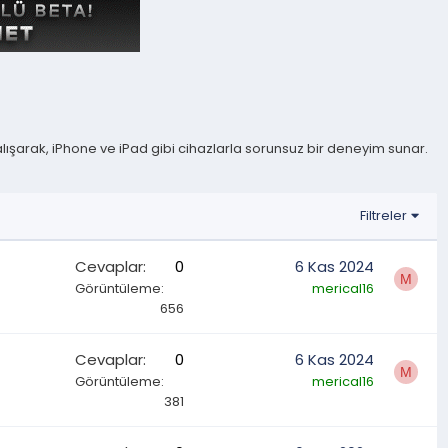
alışarak, iPhone ve iPad gibi cihazlarla sorunsuz bir deneyim sunar.
Filtreler
Cevaplar
0
6 Kas 2024
M
Görüntüleme
merical16
656
Cevaplar
0
6 Kas 2024
M
Görüntüleme
merical16
381