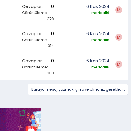
Cevaplar
0
6 Kas 2024
M
Görüntüleme
merical16
276
Cevaplar
0
6 Kas 2024
M
Görüntüleme
merical16
314
Cevaplar
0
6 Kas 2024
M
Görüntüleme
merical16
330
Buraya mesaj yazmak için üye olmanız gereklidir.